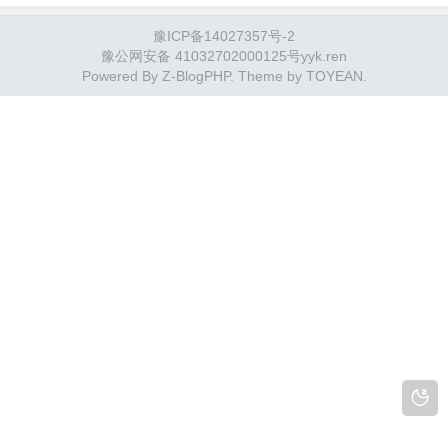
建立通信，于是你们各开了一个网口，用
豫ICP备14027357号-2
一根网线连接了起来。用一根网线连接起
豫公网安备 41032702000125号
yyk.ren
来怎么就能"通信"了呢？我可以给你讲
Powered By
Z-BlogPHP
. Theme by
TOYEAN
.
IO、讲中断、讲缓冲区，但这不是研究网
络时该关心的问题。…