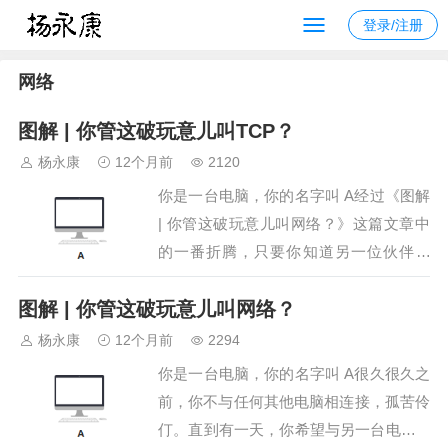
登录/注册
网络
图解 | 你管这破玩意儿叫TCP？
杨永康
12个月前
2120
你是一台电脑，你的名字叫 A经过《图解
| 你管这破玩意儿叫网络？》这篇文章中
的一番折腾，只要你知道另一位伙伴 B
的 IP 地址，且你们之间的网络是通的，
图解 | 你管这破玩意儿叫网络？
无论多远，你都可以将一个数据包发送给
你的伙伴 B 这就是物理层、数据链路
杨永康
12个月前
2294
层、网络层这三层所做的事情。站在第四
你是一台电脑，你的名字叫 A很久很久之
层…
前，你不与任何其他电脑相连接，孤苦伶
仃。直到有一天，你希望与另一台电脑 B