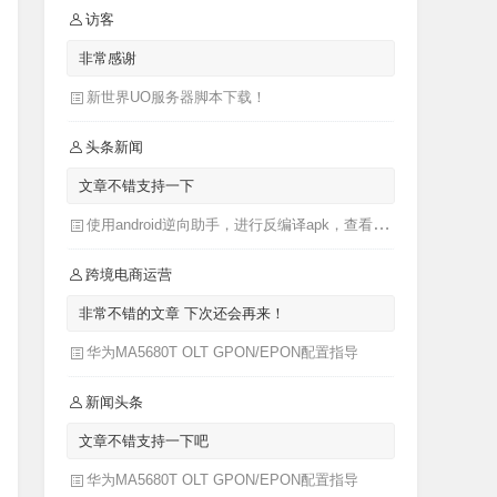
访客
非常感谢
新世界UO服务器脚本下载！
头条新闻
文章不错支持一下
使用android逆向助手，进行反编译apk，查看apk源码
跨境电商运营
非常不错的文章 下次还会再来！
华为MA5680T OLT GPON/EPON配置指导
新闻头条
文章不错支持一下吧
华为MA5680T OLT GPON/EPON配置指导