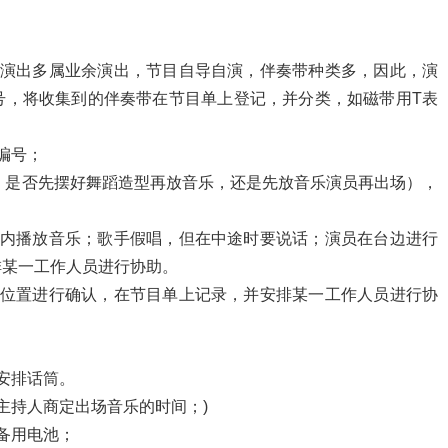
层演出多属业余演出，节目自导自演，伴奏带种类多，因此，演
号，将收集到的伴奏带在节目单上登记，并分类，如磁带用T表
编号；
如：是否先摆好舞蹈造型再放音乐，还是先放音乐演员再出场），
间内播放音乐；歌手假唱，但在中途时要说话；演员在台边进行
排某一工作人员进行协助。
放位置进行确认，在节目单上记录，并安排某一工作人员进行协
安排话筒。
主持人商定出场音乐的时间；)
备用电池；