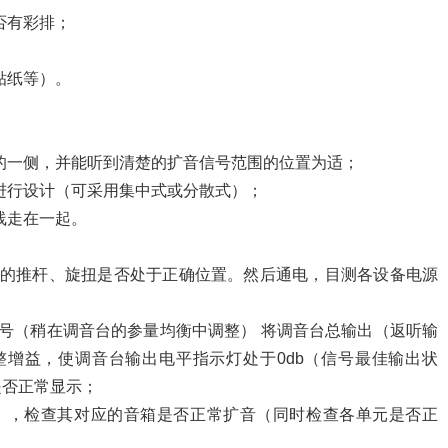
否有彩排；
；
贴纸等）。
的一侧，并能听到清楚的扩音信号范围的位置为适；
进行设计（可采用集中式或分散式）；
线走在一起。
备的推杆、旋扭是否处于正确位置。然后通电，目测各设备电源
号（稍在调音台的参量均衡中调整） 将调音台总输出（返听输
调整增益，使调音台输出电平指示灯处于0db（信号最佳输出状
是否正常显示；
），检查其对应的音箱是否正常扩音（同时检查各单元是否正