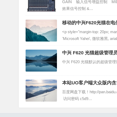
GAIN 输入信号增益控制 MI
效果信号控制 &…
移动的中兴F620光猫在
˂p style="margin-top: 20px; marg
'Microsoft Yahei', 微软雅黑, ari
中兴 F620 光猫超级管理
中兴 F620 光猫默认的超级管理密码为：
本站UO客户端大众版内含1.
百度网盘下载！http://pan.baidu.c
访问密码 c5d9…