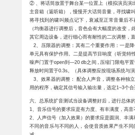
② 、将话筒放置于舞台某一位置上（模拟演员演
主音箱（返听箱），慢慢开大话筒音量，寻找啸
将寻找到的啸叫频点记下，衰减至正常音量后不
（均衡器进行调整后，音色会有大幅度的改变，
其它周边设备，进行细心而有耐性的二次调整，
2、压限器的调整：其有二个重要作用：一是降
单元具有保护作用。二是提高节目响度（听觉特
噪声门置于open到—20 db之间 , 压缩门限电平
释放时间置于0.3s。（具体调整应按现场系统与
3、效果器的调整： 配合人声音，调整各种独
用的程序，确定其信号输入输出量，选定1~3个
六、总系统扩音测试当设备调整好后，进行总体
1、音乐信号的要求应是有力度、有丰满度，高音
2、人声信号（加入效果）的要求应是圆润、丰满
不同的音乐与不同的人，会使音质效果产生不同
减。