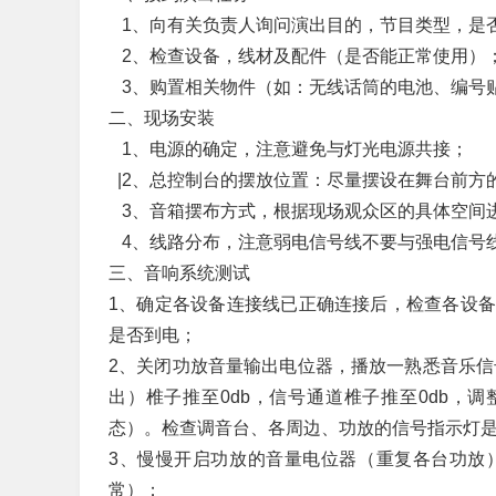
1、向有关负责人询问演出目的，节目类型，是
2、检查设备，线材及配件（是否能正常使用）
3、购置相关物件（如：无线话筒的电池、编号
二、现场安装
1、电源的确定，注意避免与灯光电源共接；
|2、总控制台的摆放位置：尽量摆设在舞台前方
3、音箱摆布方式，根据现场观众区的具体空间
4、线路分布，注意弱电信号线不要与强电信号
三、音响系统测试
1、确定各设备连接线已正确连接后，检查各设
是否到电；
2、关闭功放音量输出电位器，播放一熟悉音乐信
出）椎子推至0db，信号通道椎子推至0db，
态）。检查调音台、各周边、功放的信号指示灯
3、慢慢开启功放的音量电位器（重复各台功放
常）；