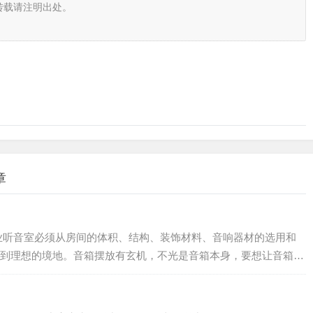
转载请注明出处。
章
业听音室必须从房间的体积、结构、装饰材料、音响器材的选用和
到理想的境地。音箱摆放有玄机，不光是音箱本身，要想让音箱起
多的技巧，那么今天小编就和大家分享一下，摆放音箱的的4个小
量避免界面反射…