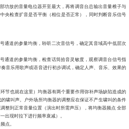
全部功放的音量电位器开至最大，再将调音台总输出音量椎子与
）中央检查扩音是否平衡（相位是否正常），同时判断音乐信号
信号通道的参量均衡，聆听二次音信号，确定其音域高中低层次
信号通道的参量均衡，检查话筒拾音灵敏度，观察调音台信号指
伴奏音乐用歌声或语音进行初步调试，确定人声、音乐、效果的
整环节也就在这里）均衡器有两个重要作用弥补声场缺陷造成的
成的啸叫声。户外场所均衡器的调整应在保证不产生啸叫的条件
调整到正常音量位置（演出时所需声压），将均衡器频点 全部
声一出现时拉下进行频率衰减）。
叫频点。