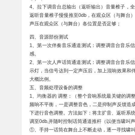
4、拉下调音台总输出（返听输出）音量椎子，
返听音量椎子慢慢推至0db，在观众区（与舞台
声压在观众区（与舞台）各位置是否足够；
四、音源部份测试
1、第一次伴奏音乐通道测试：调整调音台音乐
感。
2、第一次人声话筒通道测试：调整调音台音乐
示灯，当信号达到一定声压后，加上混响效果和
大概比例。
五、音频处理设备的调整
1、均衡器的 调整：（整个音响系统最关键的调
频响不平衡，一是调整音色，二是抑制声反馈造
下进行音色调整。方法如下：将主扩音、返听系统
调至0db,并随时控制话筒通道推杆（以便当啸叫
①、手持一话筒在舞台上不断走动，逐一寻找啸