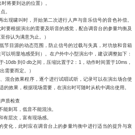
出时将要到达的位置）。
叫点。
再出现啸叫时，开始第二次进行人声与音乐信号的音色补偿。
此时要根据演出的需要及听音的感觉，配合调音台的参量均衡及
直至你认为满意为止。）
低节目源的动态范围，防止信号的过载与失真，对功放和音箱
性可以明显地感受到）。在户外中小型演出中，建议调整如下：
置于-10db 到0 db之间，压缩比置于2：1，动作时间置于10ms，
演出需要而定。）
立、混合效果程序，逐个进行试唱试听，记录可以在演出场合使
合适的效果，根据现场需要，在演出时可随时从机中调出使用。
的声质检查
不能刺耳，低音不能混浊。
和有层次，富有现场感。
的变化，此时应在调音台上的参量均衡中进行适当的提升与衰