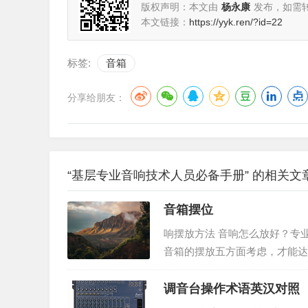
版权声明：本文由
杨永康
发布，如需
本文链接：
https://yyk.ren/?id=22
标签:
音箱
分享给朋友：
“基层专业音响技术人员必备手册” 的相关文
音箱摆位
响摆放方法 音响怎么放好？专
音箱的摆放五方面考虑，才能达
到一个好的效果摆放位置也有很
技巧吧!1、直射式全频音箱尽
调音台操作术语英汉对照