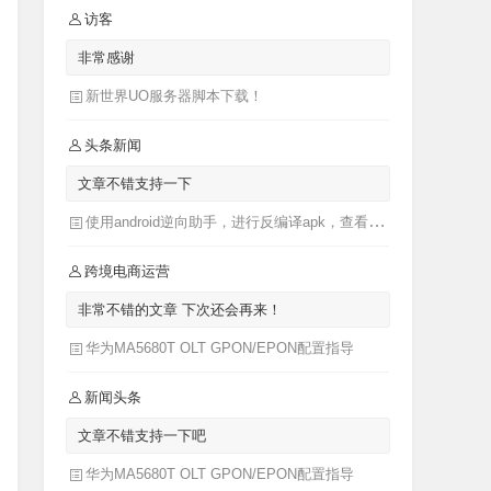
访客
非常感谢
新世界UO服务器脚本下载！
头条新闻
文章不错支持一下
使用android逆向助手，进行反编译apk，查看apk源码
跨境电商运营
非常不错的文章 下次还会再来！
华为MA5680T OLT GPON/EPON配置指导
新闻头条
文章不错支持一下吧
华为MA5680T OLT GPON/EPON配置指导