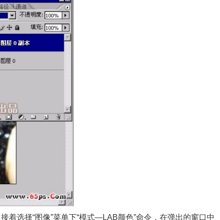
着选择“图像”菜单下“模式—LAB颜色”命令，在弹出的窗口中