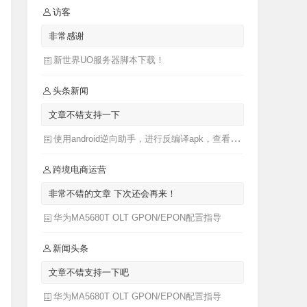
访客
非常感谢
新世界UO服务器脚本下载！
头条新闻
文章不错支持一下
使用android逆向助手，进行反编译apk，查看apk源码
跨境电商运营
非常不错的文章 下次还会再来！
华为MA5680T OLT GPON/EPON配置指导
新闻头条
文章不错支持一下吧
华为MA5680T OLT GPON/EPON配置指导