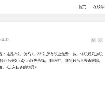
首页
在线学
8154
设置：走路2倍。骑马1。23倍.所有职业免费一转。转职后只加职
转职后去ShaQian洞先杀钱。用EV打。赚到钱后再去杀转职。
角。<进入任务的物品>.