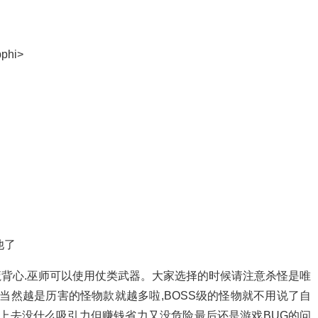
hi>
他了
背心.巫师可以使用仗类武器。大家选择的时候请注意杀怪是唯
当然越是历害的怪物款就越多啦,BOSS级的怪物就不用说了自
看上去没什么吸引力但赚钱省力又没危险最后还是游戏BUG的问