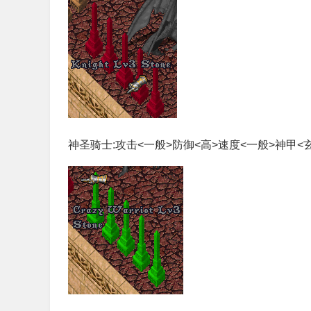
神圣骑士:攻击<一般>防御<高>速度<一般>神甲<