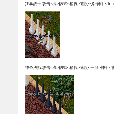
狂暴战士:攻击<高>防御<稍低>速度<慢>神甲<Tour
神圣法师:攻击<高>防御<稍低>速度<一般>神甲<