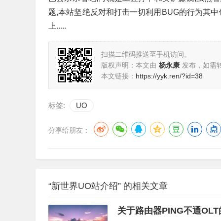
题,本站坚绝反对和打击一切利用BUG的行为其中
上.....
扫描二维码推送至手机访问。
版权声明：本文由
杨永康
发布，如需
本文链接：
https://yyk.ren/?id=38
标签:
UO
分享给朋友：
“新世界UO站介绍” 的相关文章
关于路由器PING不通OL