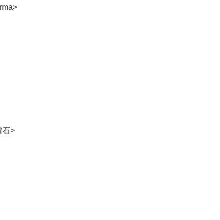
ma>
雪石>