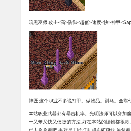
暗黑巫师:攻击<高>防御<超低>速度<快>神甲<Sapp
神匠:这个职业不多说打甲。做物品。训马。全靠
本站职业武器都有暴击机率。光明法师可以穿加魔
一又笨又快又便捷的方法,好在本站的怪物都很款,
已去杀杀看吧,再就是工匠打甲和卖矿赚钱,虽然