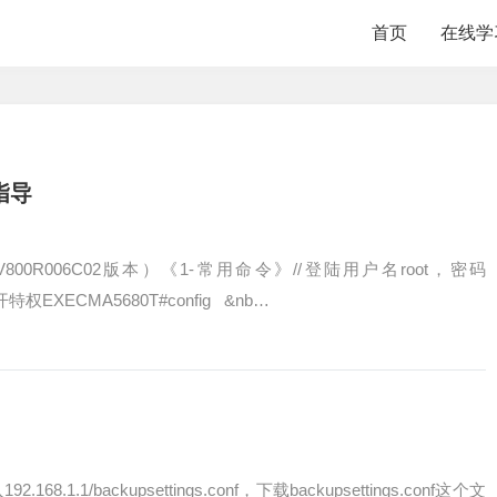
首页
在线学
置指导
800R006C02版本）《1-常用命令》//登陆用户名root，密码
打开特权EXECMA5680T#config &nb…
1.1/backupsettings.conf，下载backupsettings.conf这个文