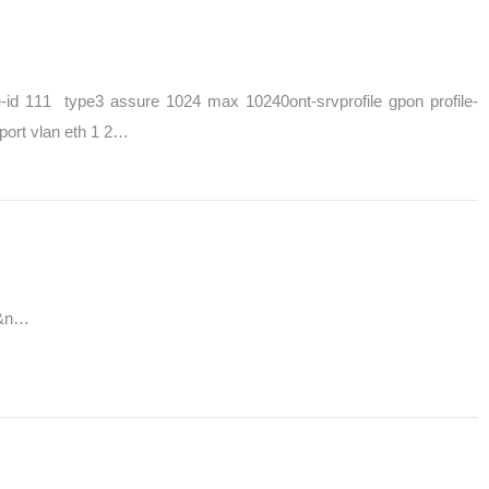
d 111 type3 assure 1024 max 10240ont-srvprofile gpon profile-
port vlan eth 1 2…
&n…