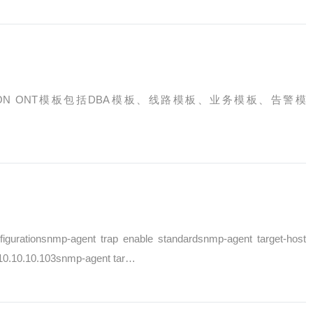
GPON ONT模板包括DBA模板、线路模板、业务模板、告警模
nfigurationsnmp-agent trap enable standardsnmp-agent target-host
10.10.10.103snmp-agent tar…