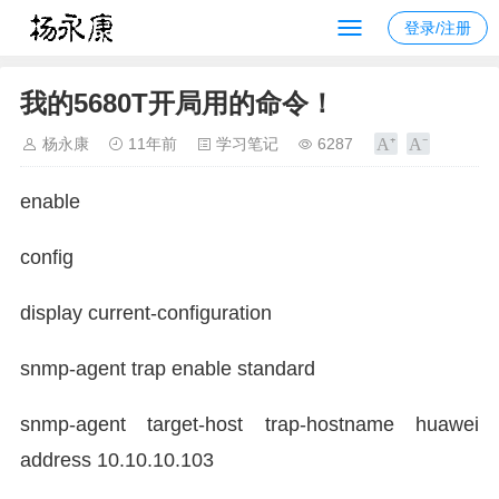
登录/注册
我的5680T开局用的命令！
杨永康
11年前
学习笔记
6287
enable
config
display current-configuration
snmp-agent trap enable standard
snmp-agent target-host trap-hostname huawei
address 10.10.10.103