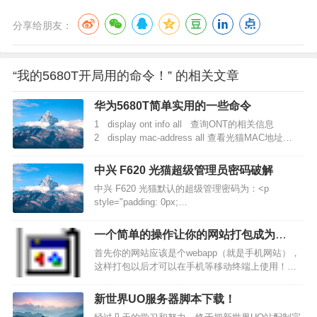
分享给朋友：
“我的5680T开局用的命令！” 的相关文章
华为5680T简单实用的一些命令
1 display ont info all 查询ONT的相关信息
2 display mac-address all 查看光猫MAC地址
3 &nb…
中兴 F620 光猫超级管理员密码破解
中兴 F620 光猫默认的超级管理密码为：˂p
style="padding: 0px;…
一个简单的操作让你的网站打包成为
APP！
首先你的网站应该是个webapp（就是手机网站），
这样打包以后才可以在手机等移动终端上使用！然
后我们打开这个网址，并注册登录˂a
href="http://dashboar…
新世界UO服务器脚本下载！